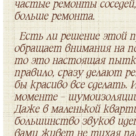
частые ремонты соседей,
больше ремонта.
Есть ли решение этой 
обращает внимания на по
то это настоящая пытка
правило, сразу делают р
бы красиво все сделать.
моменте – шумоизоляции.
Даже в маленькой кварти
большинство звуков идет
вами живет не тихая пар